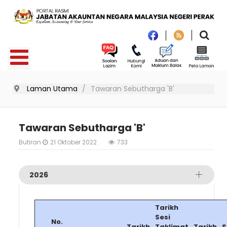
Laman Utama
Tawaran Sebutharga 'B'
Tawaran Sebutharga 'B'
Butiran
21 Oktober 2022
733
2026
Tarikh
Sesi
No.
Tarikh
Taklimat
Tarikh
S