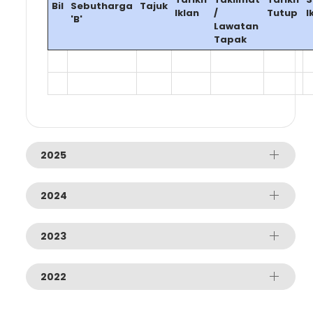
Bil
Sebutharga
Tajuk
Iklan
/
Tutup
I
'B'
Lawatan
Tapak
2025
2024
2023
2022