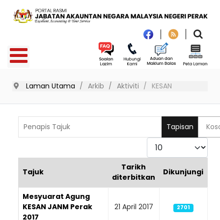
Laman Utama
Arkib
Aktiviti
KESAN
Penapis Tajuk
Tapisan
Kos
Paparkan
Tarikh
Tajuk
Dikunjungi
diterbitkan
Articles
Mesyuarat Agung
KESAN JANM Perak
21 April 2017
2701
2017