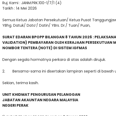
Ruj. Kami : JANM.PRK.100-1/7/1 (4)
Tarikh : 14 Mei 2026
Semua Ketua Jabatan Persekutuan/ Ketua Pusat Tanggungja
YBhg. Datuk/ Dato’/ Datin/ YBrs. Dr./ Tuan/ Puan,
SURAT EDARAN BPOPP BILANGAN 8 TAHUN 2026 : PELAKS
VALIDATION) PEMBAYARAN OLEH KERAJAAN PERSEKUTUAN M
NOMBOR TENTERA (NOTE) DI SISTEM iGFMAS
Dengan segala hormatnya perkara di atas adalah dirujuk.
2. Bersama-sama ini disertakan lampiran seperti di bawah un
Sekian, terima kasih.
UNIT KHIDMAT PENGURUSAN PELANGGAN
JABATAN AKAUNTAN NEGARA MALAYSIA
NEGERI PERAK