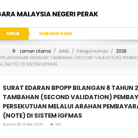
ARKIB
HUBUNGI KAMI
Laman Utama
Arkib
Pengumuman
2026
: PELAKSANAAN SEMAKAN TAMBAHAN (SECOND VALIDATION) PEMBAY
 (NOTE) DI SISTEM iGFMAS
SURAT EDARAN BPOPP BILANGAN 8 TAHUN 
TAMBAHAN (SECOND VALIDATION) PEMBA
PERSEKUTUAN MELALUI ARAHAN PEMBAYARA
(NOTE) DI SISTEM iGFMAS
Butiran
14 Mei 2026
184